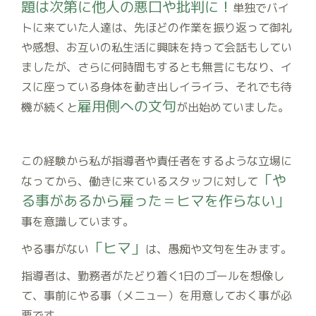
題は次第に他人の悪口や批判に！
単独でバイ
トに来ていた人達は、先ほどの作業を振り返って御礼
や感想、お互いの私生活に興味を持って会話もしてい
ましたが、さらに何時間もするとも無言にもなり、イ
スに座っている身体を動き出しイライラ、それでも待
雇用側への文句
機が続くと
が出始めていました。
この経験から私が指導者や責任者をするような立場に
「や
なってから、働きに来ているスタッフに対して
る事があるから雇った＝ヒマを作らない」
事を意識しています。
「ヒマ」
やる事がない
は、愚痴や文句を生みます。
指導者は、勤務者がたどり着く1日のゴールを想像し
て、事前にやる事（メニュー）を用意しておく事が必