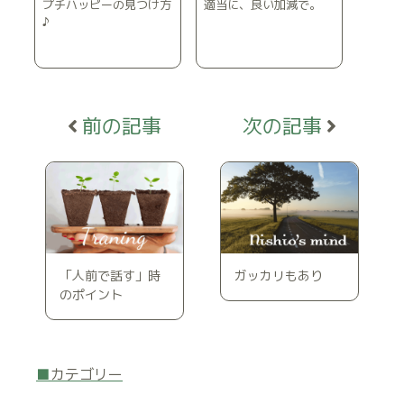
プチハッピーの見つけ方
適当に、良い加減で。
♪
「人前で話す」時
ガッカリもあり
のポイント
カテゴリー